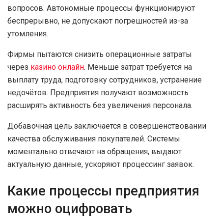
вопросов. Автономные процессы функционируют
беспрерывно, не допускают погрешностей из-за
утомления.
Фирмы пытаются снизить операционные затраты
через
казино онлайн
. Меньше затрат требуется на
выплату труда, подготовку сотрудников, устранение
недочётов. Предприятия получают возможность
расширять активность без увеличения персонала.
Добавочная цель заключается в совершенствовании
качества обслуживания покупателей. Системы
моментально отвечают на обращения, выдают
актуальную данные, ускоряют процессинг заявок.
Какие процессы предприятия
можно оцифровать