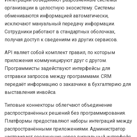
организации в целостную экосистему. Системы
обмениваются информацией автоматически,
исключают мануальный передачу информации.
Сотрудники работают в стандартных оболочках,
получая доступ к сведениям из других сервисов.
API являет собой комплект правил, по которым
приложения коммуницируют друг с другом.
Программисты задействуют интерфейсы для
отправки запросов между программами. CRM
передаёт информацию о заказчике в бухгалтерию для
выставления инвойса.
Типовые коннекторы облегчают объединение
распространённых решений без программирования.
Платформы предоставляют наборы интеграций между
распространёнными приложениями. Администратор
настраивает соединение через визуальный интерфейс,