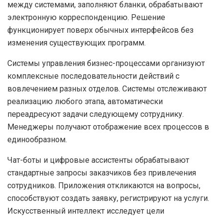
между системами, заполняют бланки, обрабатывают
электронную корреспонденцию. Решение
функционирует поверх обычных интерфейсов без
изменения существующих программ.
Системы управления бизнес-процессами организуют
комплексные последовательности действий с
вовлечением разных отделов. Системы отслеживают
реализацию любого этапа, автоматически
переадресуют задачи следующему сотруднику.
Менеджеры получают отображение всех процессов в
единообразном.
Чат-боты и цифровые ассистенты обрабатывают
стандартные запросы заказчиков без привлечения
сотрудников. Приложения откликаются на вопросы,
способствуют создать заявку, регистрируют на услуги.
Искусственный интеллект исследует цели