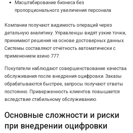
Масштабирование бизнеса без
пропорционального увеличения персонала
Компании получают видимость операций через
детальную аналитику. Управленцы видят узкие точки,
принимают решения на основе достоверных данных.
Системы составляют отчётность автоматически с
применением азино 777.
Покупатели наблюдают совершенствование качества
обслуживания после внедрения оцифровки. Заказы
обрабатываются быстрее, запросы получают ответы
постоянно. Приверженность клиентов повышается
вследствие стабильному обслуживанию.
Основные сложности и риски
при внедрении оцифровки