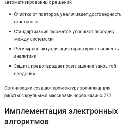
автоматизированных решений:
Очистка от повторов увеличивает достоверность
отчётности
Стандартизация форматов упрощает передачу
между системами
Регулярное актуализация гарантирует свежесть
аналитики
Защита предотвращает разглашение закрытой
сведений
Организации создают архитектуру хранилищ для
работы с крупными массивами через казино 777.
Имплементация электронных
алгоритмов