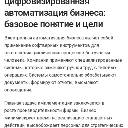
цифровизированная
автоматизация бизнеса:
базовое понятие и цели
Электронная автоматизация бизнеса являет собой
применение софтверных инструментов для
выполнения циклических процессов без участия
человека. Компании применяют специализированные
системы, которые заменяют ручной труд в типовых
операциях. Системы самостоятельно обрабатывают
документы, формируют отчёты, высылают
оповещения.
Главная задача имплементации заключается в
росте производительности фирмы. Бизнес
минимизирует время на реализацию стандартных
действий, высвобождает персонал для стратегических