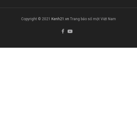
Copyright © 2021
Kenh21.vn
Trang báo số một Việt Nam