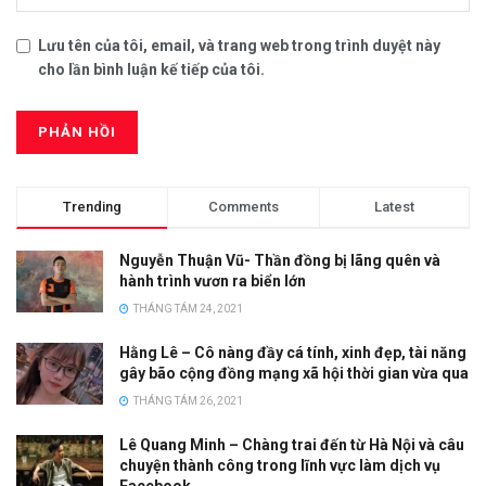
Lưu tên của tôi, email, và trang web trong trình duyệt này
cho lần bình luận kế tiếp của tôi.
Trending
Comments
Latest
Nguyễn Thuận Vũ- Thần đồng bị lãng quên và
hành trình vươn ra biển lớn
THÁNG TÁM 24, 2021
Hằng Lê – Cô nàng đầy cá tính, xinh đẹp, tài năng
gây bão cộng đồng mạng xã hội thời gian vừa qua
THÁNG TÁM 26, 2021
Lê Quang Minh – Chàng trai đến từ Hà Nội và câu
chuyện thành công trong lĩnh vực làm dịch vụ
Facebook