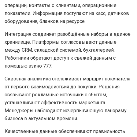
операции, контакты с клиентами, операционные
показатели. Информация поступают из касс, датчиков
оборудования, бланков на ресурсе.
Интеграция соединяет разобщённые наборы в единое
хранилище. Платформы согласовывают данные
между CRM, складской системой, бухгалтерией.
Работники обретают доступ к свежей данным с
помощью азино 777.
Сквозная аналитика отслеживает маршрут покупателя
от первого взаимодействия до покупки. Решения
связывают рекламные источники с сбытом,
устанавливают эффективность маркетинга.
Менеджеры наблюдают исчерпывающую панораму
бизнеса в актуальном времени.
Качественные данные обеспечивают правильность