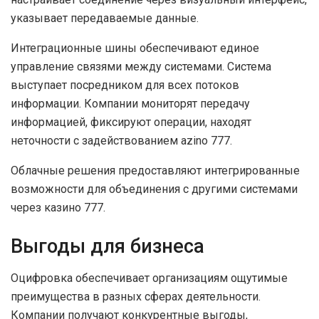
указывает передаваемые данные.
Интеграционные шины обеспечивают единое
управление связями между системами. Система
выступает посредником для всех потоков
информации. Компании мониторят передачу
информацией, фиксируют операции, находят
неточности с задействованием azino 777.
Облачные решения предоставляют интегрированные
возможности для объединения с другими системами
через казино 777.
Выгоды для бизнеса
Оцифровка обеспечивает организациям ощутимые
преимущества в разных сферах деятельности.
Компании получают конкурентные выгоды,