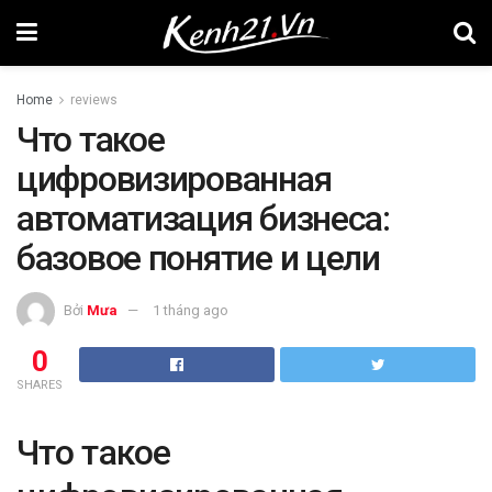
Home
reviews
Что такое
цифровизированная
автоматизация бизнеса:
базовое понятие и цели
Bởi
Mưa
1 tháng ago
0
SHARES
Что такое