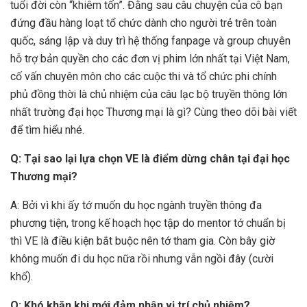
tuổi đời còn “khiêm tốn”. Đằng sau câu chuyện của cô bạn
đứng đầu hàng loạt tổ chức dành cho người trẻ trên toàn
quốc, sáng lập và duy trì hệ thống fanpage và group chuyên
hỗ trợ bản quyền cho các đơn vị phim lớn nhất tại Việt Nam,
cố vấn chuyên môn cho các cuộc thi và tổ chức phi chính
phủ đồng thời là chủ nhiệm của câu lạc bộ truyền thông lớn
nhất trường đại học Thương mại là gì? Cùng theo dõi bài viết
để tìm hiểu nhé.
Q: Tại sao lại lựa chọn VE là điểm dừng chân tại đại học
Thương mại?
A: Bởi vì khi ấy tớ muốn du học ngành truyền thông đa
phương tiện, trong kế hoạch học tập do mentor tớ chuẩn bị
thì VE là điều kiện bắt buộc nên tớ tham gia. Còn bây giờ
không muốn đi du học nữa rồi nhưng vẫn ngồi đây (cười
khổ).
Q: Khó khăn khi mới đảm nhận vị trí chủ nhiệm?