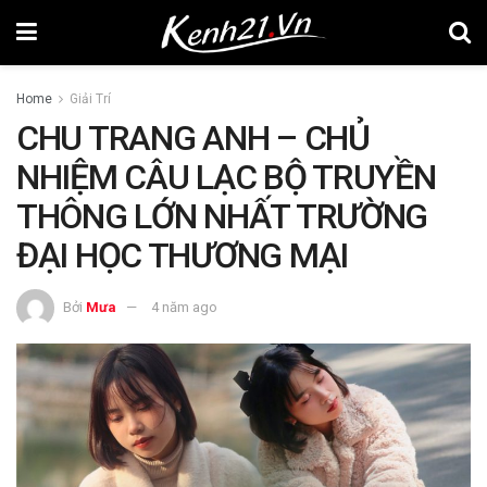
Home
Giải Trí
CHU TRANG ANH – CHỦ
NHIỆM CÂU LẠC BỘ TRUYỀN
THÔNG LỚN NHẤT TRƯỜNG
ĐẠI HỌC THƯƠNG MẠI
Bởi
Mưa
4 năm ago