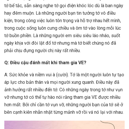
tớ bế tắc, sẵn sàng nghe tớ gọi điện khóc lóc dù là ban ngày
hay đêm muộn. Là những người bạn tin tưởng tớ vô điều
kiện, trong công việc luôn tôn trọng và hỗ trợ nhau hết mình,
trong cuộc sống luôn cưng chiều và ôm tớ vào lòng mỗi lúc
tớ buồn phiền. Là những người em siêu siêu láo nháo, suốt
ngày khịa với đòi lật đổ tớ nhưng mà tớ biết chúng nó đã
phải chịu đựng người chị này rất nhiều.
Q: Điều cậu đánh mất khi tham gia VE?
A: Sức khỏe và niềm vui à (cười). Tớ là một người luôn tự tạo
áp lực cho bản thân và mọi người xung quanh. Điều này đã
ảnh hưởng rất nhiều đến tớ. Có những ngày trong tớ như vụn
vỡ nhưng tớ có thể tự hào nói rằng tham gia VE được nhiều
hơn mất. Bởi chỉ cần tớ vụn vỡ, những người bạn của tớ sẽ ở
bên cạnh kiên nhẫn nhặt từng mảnh vỡ rồi vá nó lại với nhau.