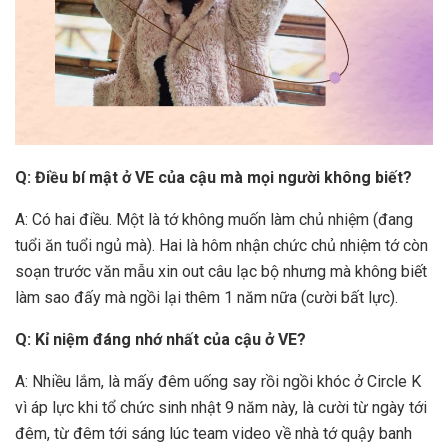
Q: Điều bí mật ở VE của cậu mà mọi người không biết?
A: Có hai điều. Một là tớ không muốn làm chủ nhiệm (đang
tuổi ăn tuổi ngủ mà). Hai là hôm nhận chức chủ nhiệm tớ còn
soạn trước văn mẫu xin out câu lạc bộ nhưng mà không biết
làm sao đấy mà ngồi lại thêm 1 năm nữa (cười bất lực).
Q: Kỉ niệm đáng nhớ nhất của cậu ở VE?
A: Nhiều lắm, là mấy đêm uống say rồi ngồi khóc ở Circle K
vì áp lực khi tổ chức sinh nhật 9 năm này, là cười từ ngày tới
đêm, từ đêm tới sáng lúc team video về nhà tớ quậy banh