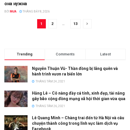
она нужна
BỞI
MƯA
THÁNG BẢY 8, 2026
1
2
…
13
Trending
Comments
Latest
Nguyễn Thuận Vũ- Thần đồng bị lãng quên và
hành trình vươn ra biển lớn
THÁNG TÁM 24, 2021
Hằng Lê – Cô nàng đầy cá tính, xinh đẹp, tài năng
gây bão cộng đồng mạng xã hội thời gian vừa qua
THÁNG TÁM 26, 2021
Lê Quang Minh – Chàng trai đến từ Hà Nội và câu
chuyện thành công trong lĩnh vực làm dịch vụ
Facebook