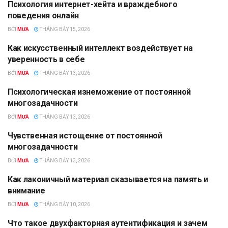
Психология интернет-хейта и враждебного
TIN TỨC
поведения онлайн
BỞI
MƯA
THÁNG BẢY 15, 2026
Как искусственный интеллект воздействует на
TIN TỨC
уверенность в себе
BỞI
MƯA
THÁNG BẢY 13, 2026
Психологическая изнеможение от постоянной
TIN TỨC
многозадачности
BỞI
MƯA
THÁNG BẢY 13, 2026
Чувственная истощение от постоянной
TIN TỨC
многозадачности
BỞI
MƯA
THÁNG BẢY 13, 2026
Как лаконичный материал сказывается на память и
TIN TỨC
внимание
BỞI
MƯA
THÁNG BẢY 10, 2026
Что такое двухфакторная аутентификация и зачем
TIN TỨC