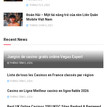
THÁNG TƯ 5, 2023
Đoàn Hải – Một tài năng trẻ của nền Liên Quân
Mobile Việt Nam
THÁNG CHÍN 4, 2021
Recent News
Juegos de casino gratis online Vegas Expert
THÁNG TÁM 5, 2026
Liste de tous les Casinos en France classés par région
THÁNG TÁM 5, 2026
Casino en Ligne Meilleur casino en ligne fiable 2026
THÁNG TÁM 5, 2026
Best UK Online Casinos 200 UKGC Sites Ranked & Reviewed