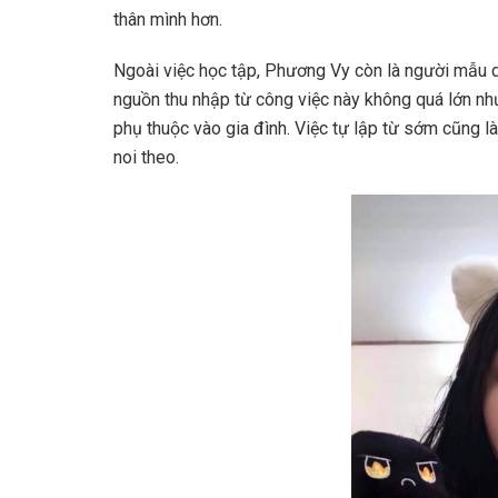
thân mình hơn.
Ngoài việc học tập, Phương Vy còn là người mẫu 
nguồn thu nhập từ công việc này không quá lớn nh
phụ thuộc vào gia đình. Việc tự lập từ sớm cũng l
noi theo.