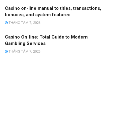
Casino on-line manual to titles, transactions,
bonuses, and system features
THÁNG TÁM 7, 2026
Casino On-line: Total Guide to Modern
Gambling Services
THÁNG TÁM 7, 2026