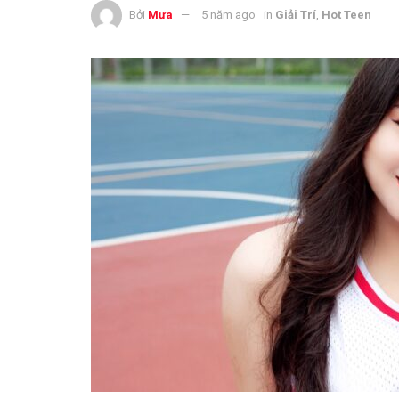
Bởi
Mưa
5 năm ago
in
Giải Trí
,
Hot Teen