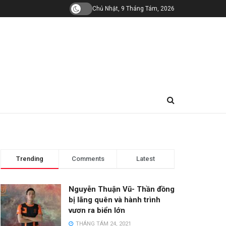
Chủ Nhật, 9 Tháng Tám, 2026
Trending
Comments
Latest
Nguyễn Thuận Vũ- Thần đồng
bị lãng quên và hành trình
vươn ra biển lớn
THÁNG TÁM 24, 2021